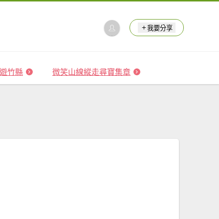
我要分享
 森遊竹縣
微笑山線縱走尋寶集章