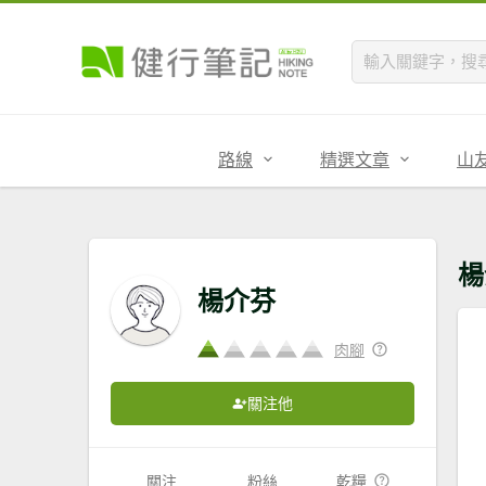
路線
精選文章
山
楊
楊介芬
肉腳
關注他
關注
粉絲
乾糧