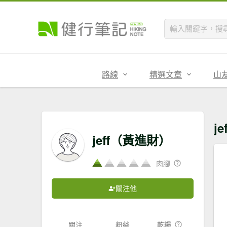
路線
精選文章
山
j
jeff（黃進財）
肉腳
關注他
關注
粉絲
乾糧