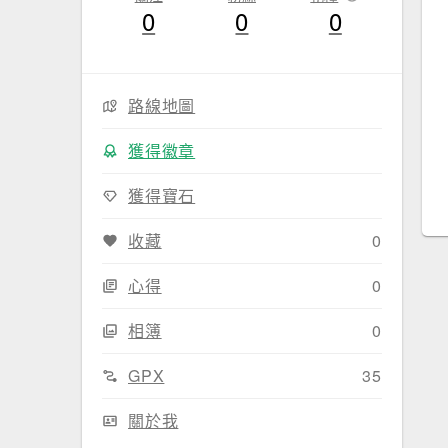
0
0
0
路線地圖
獲得徽章
獲得寶石
收藏
0
心得
0
相簿
0
GPX
35
關於我