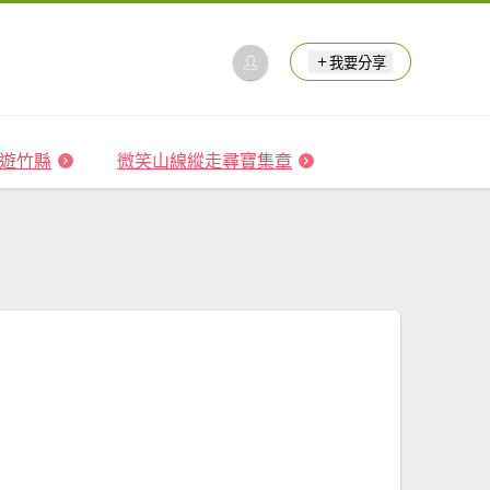
我要分享
 森遊竹縣
微笑山線縱走尋寶集章