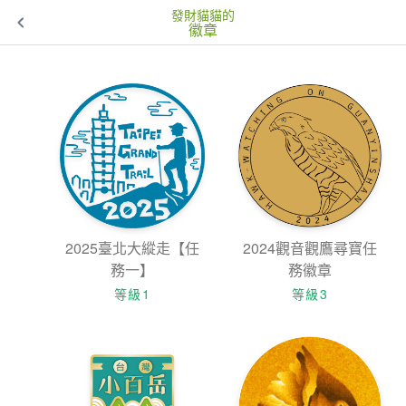
發財貓貓的
徽章
2025臺北大縱走【任
2024觀音觀鷹尋寶任
務一】
務徽章
等級1
等級3