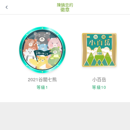
陳鎮忠的
徽章
2021谷關七熊
小百岳
等級1
等級10