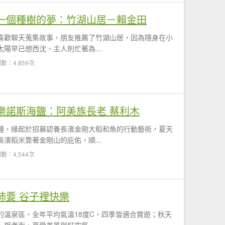
一個種樹的夢：竹湖山居－賴金田
喜歡聊天蒐集故事，朋友推薦了竹湖山居，因為隱身在小
陽早已想西沈，主人則忙著為...
數：4,859次
樂諾斯海鹽：阿美族長老 蔡利木
鹽，緣起於招募認養長濱金剛大稻和魚的行動藝術，夏天
濱稻米靠著金剛山的庇佑，順...
數：4,544次
柿要 谷子裡快樂
的溫泉區，全年平均氣溫18度C，四季皆適合賞遊；秋天