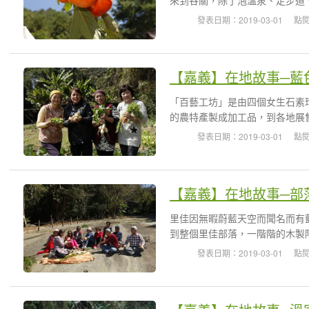
來到谷關，除了泡溫泉、走步道、
發表日期：2019-03-01
點閱
【嘉義】在地故事─藍
「百藝工坊」是由四個女生石素
的農特產製成加工品，到各地展售
發表日期：2019-03-01
點閱
【嘉義】在地故事─部
里佳因無暇蔚藍天空而聞名而有
到整個里佳部落，一階階的木製階
發表日期：2019-03-01
點閱