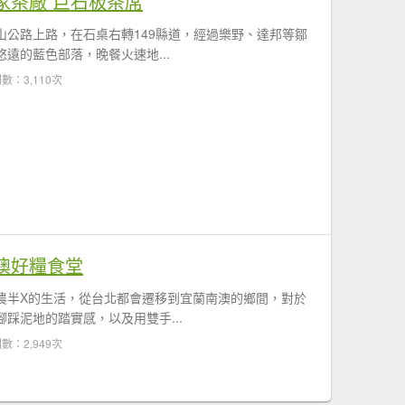
家茶廠 巨石板茶席
山公路上路，在石桌右轉149縣道，經過樂野、達邦等鄒
遠的藍色部落，晚餐火速地...
數：3,110次
澳好糧食堂
農半X的生活，從台北都會遷移到宜蘭南澳的鄉間，對於
踩泥地的踏實感，以及用雙手...
數：2,949次