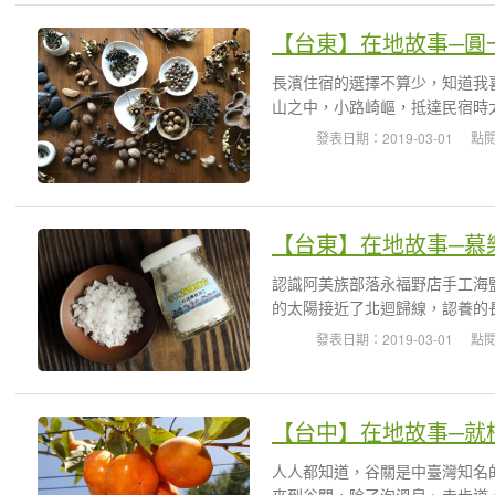
【台東】在地故事─圓
長濱住宿的選擇不算少，知道我
山之中，小路崎嶇，抵達民宿時太
發表日期：2019-03-01
點閱
【台東】在地故事─慕
認識阿美族部落永福野店手工海
的太陽接近了北迴歸線，認養的長
發表日期：2019-03-01
點閱
【台中】在地故事─就
人人都知道，谷關是中臺灣知名