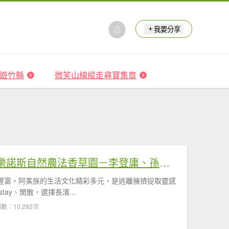
我要分享
 森遊竹縣
微笑山線縱走尋寶集章
【台東】在地故事─慕樂諾斯自然農法香草園－李登庸、孫珮芳
豐富，阿美族的生活文化精彩多元，是逃離擁擠捉取靈感
tay、閒散，選擇長濱...
數：10,282次