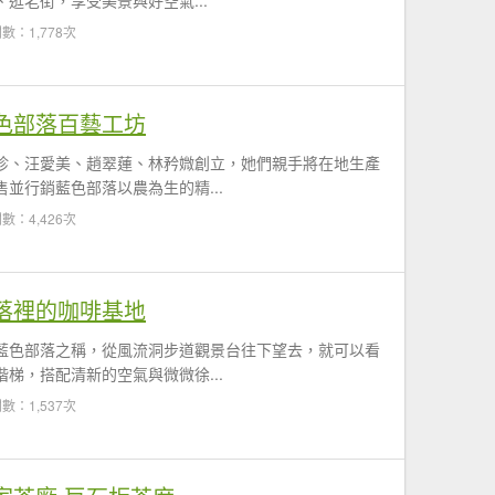
逛老街，享受美景與好空氣...
數：1,778次
色部落百藝工坊
珍、汪愛美、趙翠蓮、林矜媺創立，她們親手將在地生產
並行銷藍色部落以農為生的精...
數：4,426次
落裡的咖啡基地
藍色部落之稱，從風流洞步道觀景台往下望去，就可以看
梯，搭配清新的空氣與微微徐...
數：1,537次