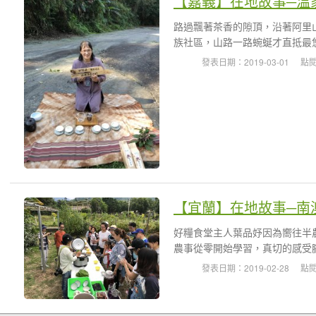
【嘉義】在地故事─溫
路過飄著茶香的隙頂，沿著阿里
族社區，山路一路蜿蜒才直抵最悠
發表日期：2019-03-01
點閱
【宜蘭】在地故事─南
好糧食堂主人葉品妤因為嚮往半
農事從零開始學習，真切的感受腳
發表日期：2019-02-28
點閱