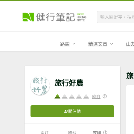
路線
精選文章
山
旅
旅行好農
肉腳
關注他
關注
粉絲
乾糧