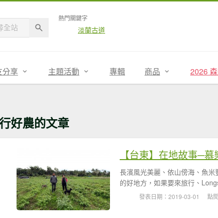
熱門關鍵字
淡蘭古道
友分享
主題活動
專輯
商品
2026
行好農的文章
長濱風光美麗、依山傍海、魚米
的好地方，如果要來旅行、Longs
發表日期：2019-03-01
點閱