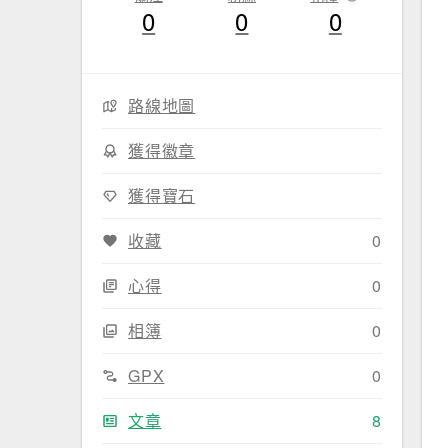
0
0
0
路線地圖
獲得徽章
獲得寶石
收藏
0
心得
0
相簿
0
GPX
0
文章
8