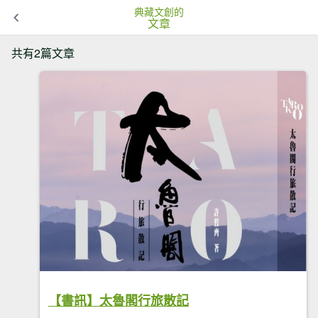
典藏文創的
文章
共有2篇文章
【書訊】太魯閣行旅散記