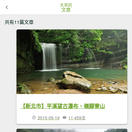
大呆的
文章
共有11篇文章
【新北市】平溪望古瀑布、嶺腳寮山
2015-09-19
11,459次