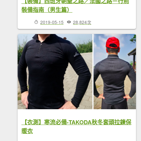
【裝備】西班牙朝聖之路／法國之路－行前
裝備指南（男生篇）
2019-05-15
28,824次
【衣測】寒流必備-TAKODA秋冬套頭拉鍊保
暖衣