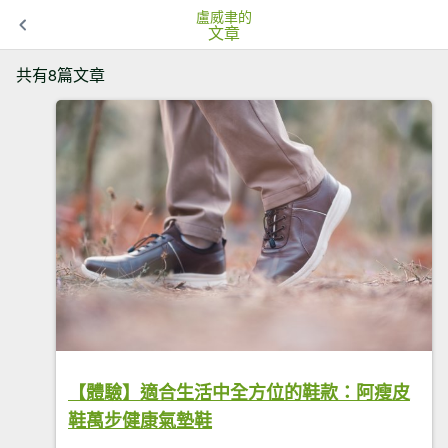
盧威聿的
文章
共有8篇文章
【體驗】適合生活中全方位的鞋款：阿瘦皮
鞋萬步健康氣墊鞋