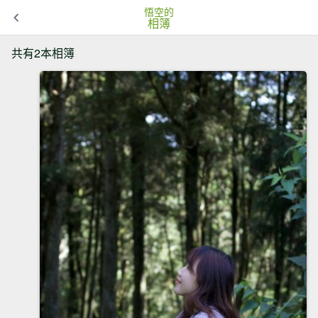
悟空的
相簿
共有2本相簿