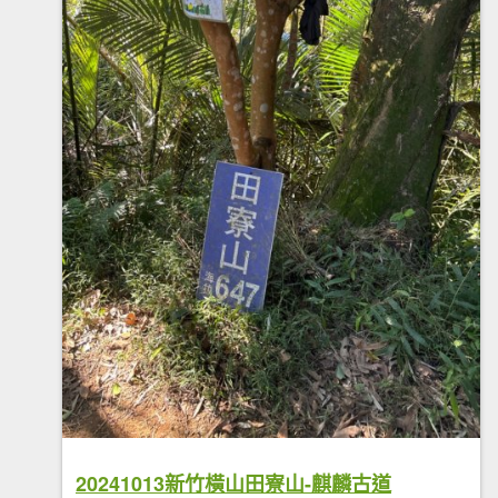
20241013新竹橫山田寮山-麒麟古道