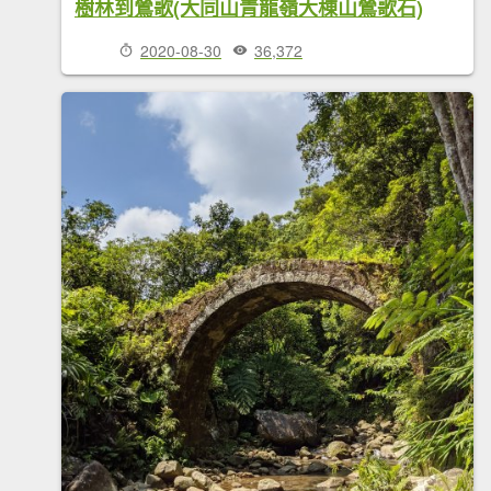
樹林到鶯歌(大同山青龍嶺大棟山鶯歌石)
2020-08-30
36,372