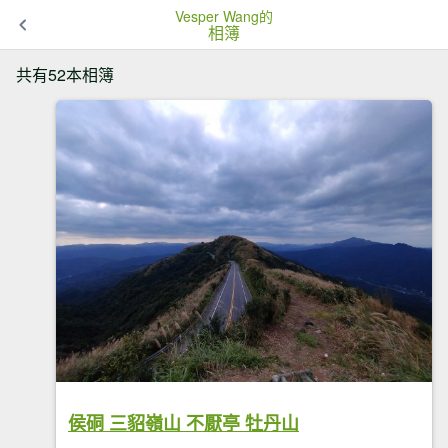
Vesper Wang的
相簿
共有52本相簿
侯硐 三貂嶺山 不厭亭 牡丹山