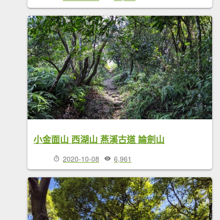
小金面山 西湖山 燕溪古道 論劍山
2020-10-08
6,961