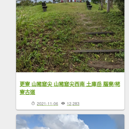
更寮 山豬窟尖 山豬窟尖西南 土庫岳 腦寮/栳
寮古道
2021-11-06
12,283