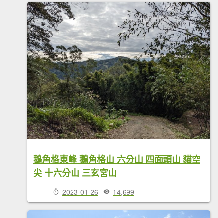
鵝角格東峰 鵝角格山 六分山 四面頭山 貓空
尖 十六分山 三玄宮山
2023-01-26
14,699