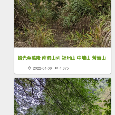
麟光至萬隆 南港山列 福州山 中埔山 芳蘭山
2022-04-06
4,675