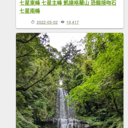
七星東峰 七星主峰 凱達格蘭山 恐龍接吻石
七星南峰
2022-05-02
19,417