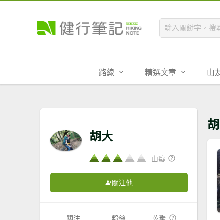
路線
精選文章
山
胡
胡大
山癡
關注他
關注
粉絲
乾糧