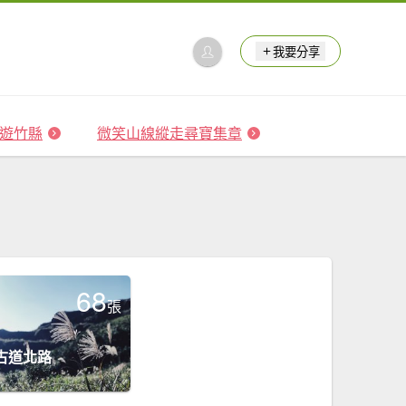
我要分享
 森遊竹縣
微笑山線縱走尋寶集章
68
張
古道北路