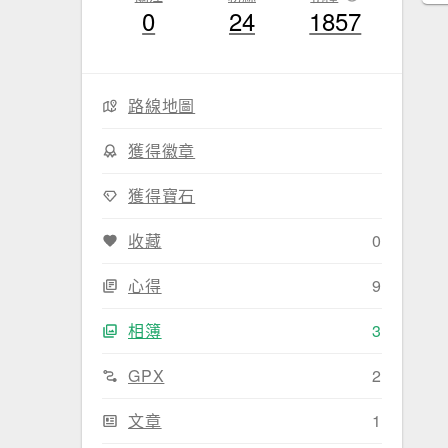
0
24
1857
路線地圖
獲得徽章
獲得寶石
收藏
0
心得
9
相簿
3
GPX
2
文章
1