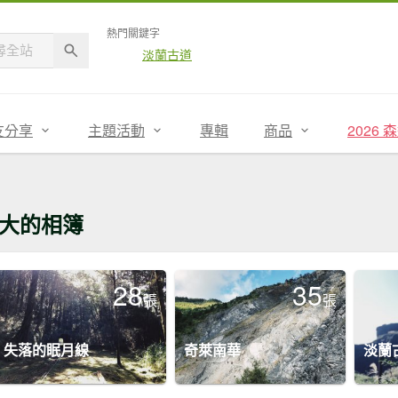
熱門關鍵字
淡蘭古道
友分享
主題活動
專輯
商品
2026
大的相簿
28
35
張
張
失落的眠月線
奇萊南華
淡蘭