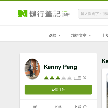
路線
精選文章
山
K
Kenny Peng
山癡
關注他
關注
粉絲
乾糧