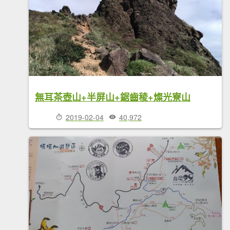
無耳茶壺山+半屏山+鋸齒稜+燦光寮山
2019-02-04
40,972