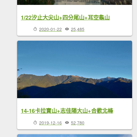
1/22汐止大尖山+四分尾山+耳空龜山
2020-01-22
25,485
14-16卡拉寶山+志佳陽大山+合歡北峰
2019-12-16
52,780