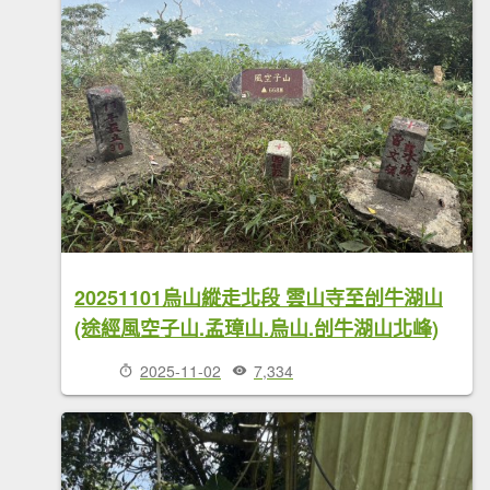
20251101烏山縱走北段 雲山寺至刣牛湖山
(途經風空子山.孟璋山.烏山.刣牛湖山北峰)
2025-11-02
7,334