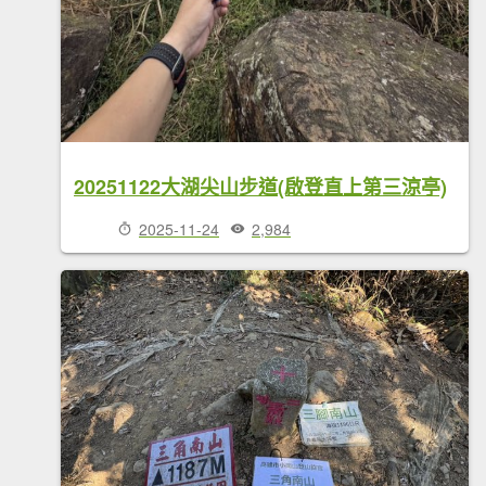
20251122大湖尖山步道(啟登直上第三涼亭)
2025-11-24
2,984