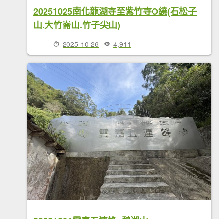
20251025南化龍湖寺至紫竹寺O繞(石松子
山.大竹崙山.竹子尖山)
2025-10-26
4,911