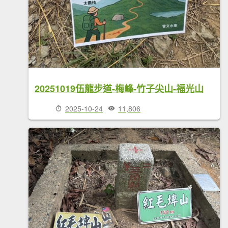
20251019伍龍步道-梅峰-竹子尖山-福光山
2025-10-24
11,806