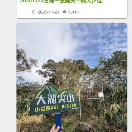
20251123台南－獵鷹尖一線天步道
2025-11-24
4,414