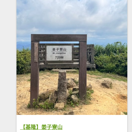
【基隆】姜子寮山