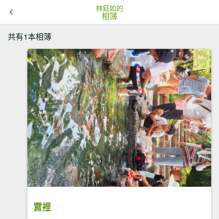
林鈺如的
相簿
共有1本相簿
霄裡