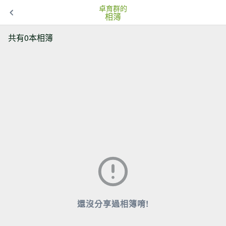
卓育群的
相簿
共有0本相簿
還沒分享過相簿唷!