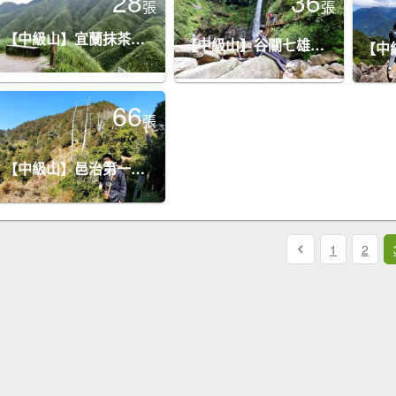
28
36
張
張
【中級山】宜蘭抹茶山（三角崙山），聖母登山步道，五峰旗瀑布
【中級山】谷關七雄唐麻丹山，連走蝴蝶谷瀑布
66
張
【中級山】邑治第一山，守城大山，連走守關山，守關山南峰
1
2