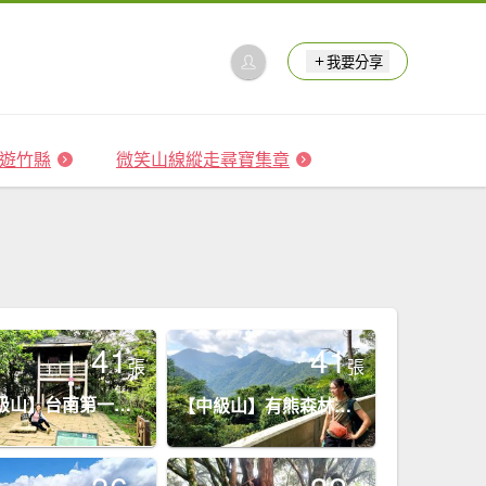
我要分享
 森遊竹縣
微笑山線縱走尋寶集章
41
41
張
張
【中級山】台南第一高峰，關子嶺大凍山
【中級山】有熊森林，谷關三雌白冷山