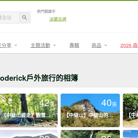
熱門關鍵字
淡蘭古道
友分享
主題活動
專輯
商品
2026
roderick戶外旅行的相簿
42
40
張
張
【中級山縱走】觀雪縱走（雪見大板根，仰天神木，北坑山，司馬限林道）
【中級山】中級山的大霸尖山，水雲三星虎山