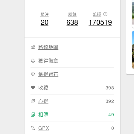
關注
粉絲
乾糧
20
638
170519
路線地圖
獲得徽章
獲得寶石
收藏
398
心得
392
相簿
49
GPX
0