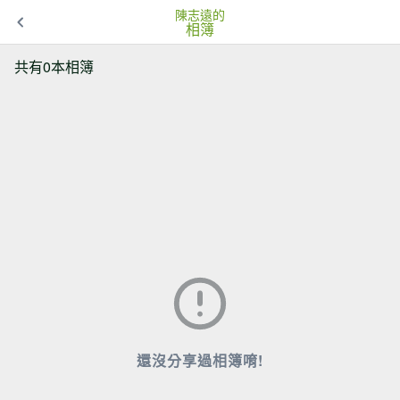
陳志遠的
相簿
共有0本相簿
還沒分享過相簿唷!