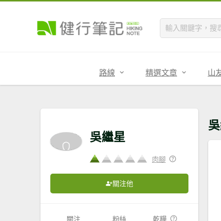
路線
精選文章
山
吳
吳繼星
肉腳
關注他
關注
粉絲
乾糧