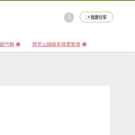
我要分享
 森遊竹縣
微笑山線縱走尋寶集章