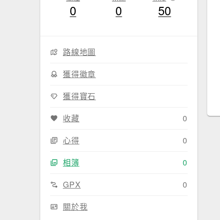
0
0
50
路線地圖
獲得徽章
獲得寶石
收藏
0
心得
0
相簿
0
GPX
0
關於我