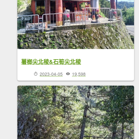
薯榔尖北稜&石筍尖北稜
2023-04-05
19,598