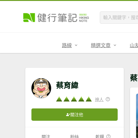
路線
精選文章
山
蔡
蔡育緯
神人
關注他
關注
粉絲
乾糧