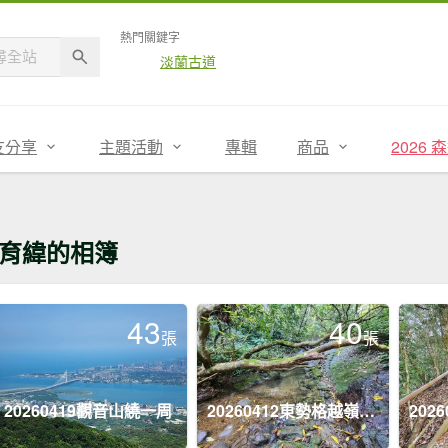
熱門關鍵字
淡蘭古道
友分享
主題活動
專輯
商品
2026
育緯的相簿
43
40
張
張
20260419觀音山繞一周
20260412東勢格越嶺步道 平溪~嶺腳