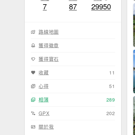
7
87
29950
路線地圖
獲得徽章
獲得寶石
收藏
11
心得
51
相簿
289
GPX
202
關於我