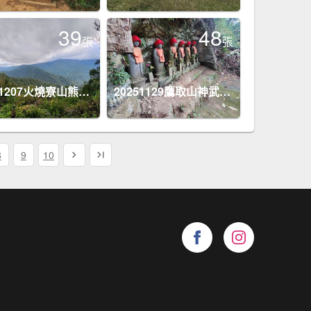
39
48
張
張
20251207火燒寮山熊空山竹坑山加九嶺O型
20251129鷹取山神武寺山
8
9
10