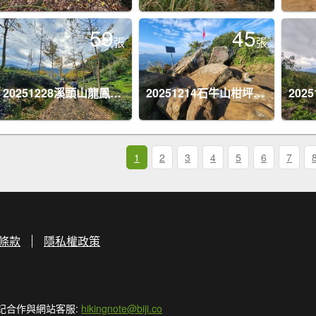
59
45
張
張
20251228溪頭山龍鳳山嶺頭山O型
20251214石牛山柑坪山新柑坪山牛背岩
1
2
3
4
5
6
7
條款
隱私權政策
記合作與網站客服:
hikingnote@biji.co