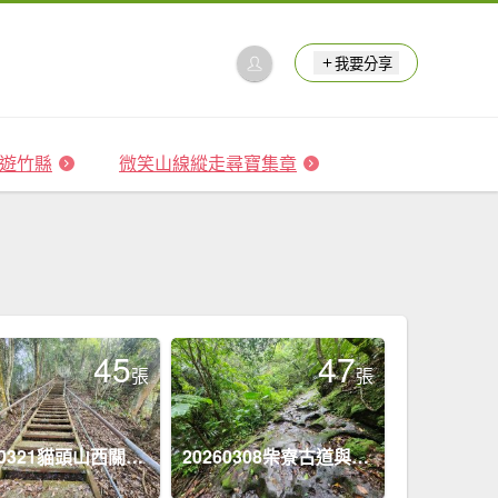
我要分享
 森遊竹縣
微笑山線縱走尋寶集章
45
47
張
張
20260321貓頭山西關刀山能高瀑布O型
20260308柴寮古道與中坑古道