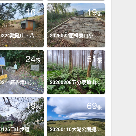
16
19
張
張
20260224雞隆山、八角林山、上果作園山
2026022面桶寮山小分林山大分林山
24
51
張
張
20260214磨碧潭山(坪林上三角崙山失敗中途撤退)回程順遊大尾山步道鬼子瀨尖
20260208五分寮頂山內大坪山石硬山O型
19
69
張
張
60125口山步道
20260110大湖公園捷運站至擎天崗