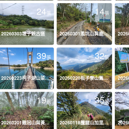
24
14
張
張
20260303墩子銃古道
20260301濫坑山與鹿廚坑山
39
32
張
張
20260223柯子湖山菜堂山尖山沙湖壢山與寶山水庫基石
20260220板子寮山舊武界越山橫屏山O型
19
35
張
張
20260201雞冠山與黃麻園山(苗栗縣大湖鄉)
20260118騰龍山加里山O型
202