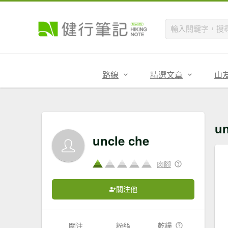
路線
精選文章
山
u
uncle che
肉腳
關注他
關注
粉絲
乾糧