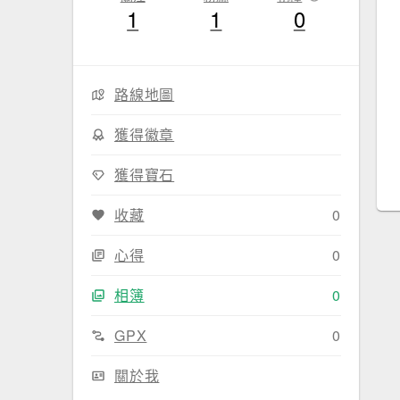
1
1
0
路線地圖
獲得徽章
獲得寶石
收藏
0
心得
0
相簿
0
GPX
0
關於我