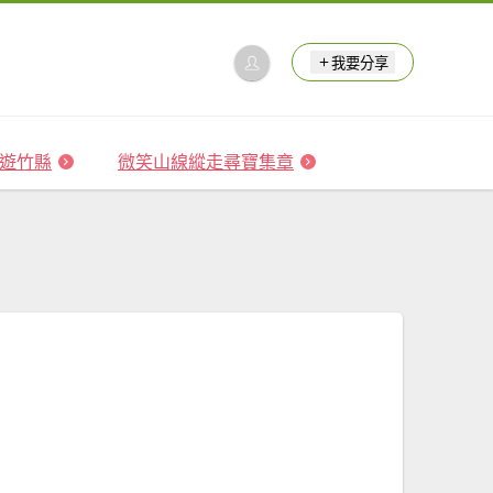
我要分享
 森遊竹縣
微笑山線縱走尋寶集章