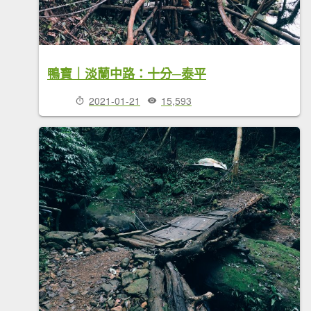
鴨寶｜淡蘭中路：十分─泰平
2021-01-21
15,593