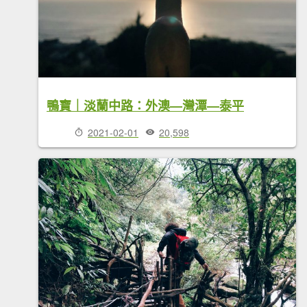
鴨寶｜淡蘭中路：外澳—灣潭—泰平
2021-02-01
20,598