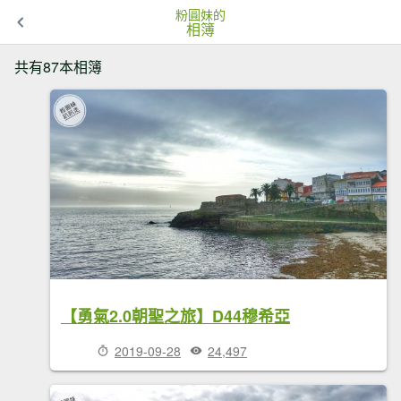
粉圓妹的
相簿
共有87本相簿
【勇氣2.0朝聖之旅】D44穆希亞
2019-09-28
24,497