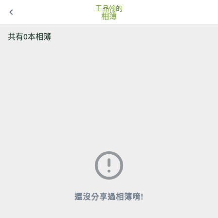
王品翰的
相簿
共有0本相簿
還沒分享過相簿唷!