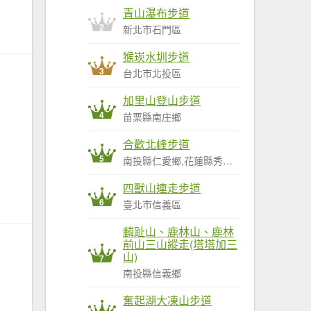
青山瀑布步道
2
新北市石門區
猴崁水圳步道
3
台北市北投區
加里山登山步道
4
苗栗縣南庄鄉
合歡北峰步道
5
南投縣仁愛鄉,花蓮縣秀林鄉
四獸山連走步道
6
臺北市信義區
麟趾山、鹿林山、鹿林
前山三山縱走(塔塔加三
山)
7
南投縣信義鄉
奮起湖大凍山步道