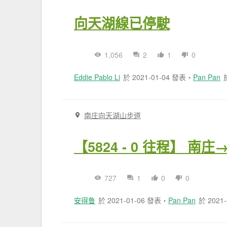
向天湖線已停駛
1,056
2
1
0
Eddie Pablo Li
於 2021-01-04 發表
・
Pan Pan
南庄向天湖山步道
【5824 - 0 往程】 南
727
1
0
0
安得鲁
於 2021-01-06 發表
・
Pan Pan
於 2021