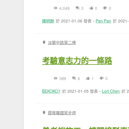
4,049
3
0
0
陳明馳
於 2021-01-06 發表
・
Pan Pan
於 2021
淡蘭中路第二棒
考驗意志力的一條路
388
6
1
0
BEKOKO7
於 2021-01-05 發表
・
Lori Chen
於 2
霞喀羅國家步道