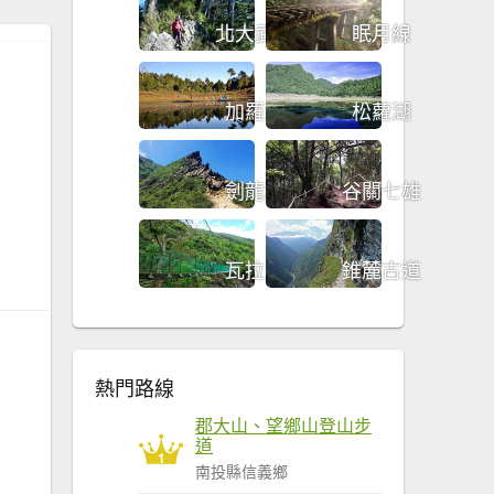
北大武山
眠月線
加羅湖
松蘿湖
劍龍稜
谷關七雄
瓦拉米
錐麓古道
熱門路線
郡大山、望鄉山登山步
道
1
南投縣信義鄉