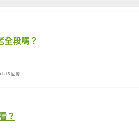
老全段嗎？
01-15 回覆
看？