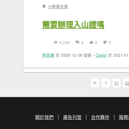
小奇萊步道
需要辦理入山證嗎
6,040
4
0
0
李圻堉
於 2020-12-08 發表
・
Carlot
於 2021-0
31
3
關於我們
廣告刊登
合作夥伴
服務