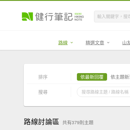
路線
精選文章
山
排序
依最新回覆
依主題新
搜尋
路線討論區
共有379則主題