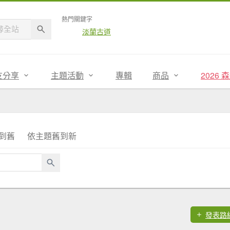
熱門關鍵字
淡蘭古道
友分享
主題活動
專輯
商品
2026
到舊
依主題舊到新
發表路