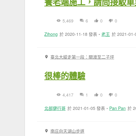
養老端施工，請問接駁車
5,469
6
0
0
Zihong
於 2020-11-18 發表
・
老王
於 2021-01
臺北大縱走第一段：關渡至二子坪
很棒的體驗
4,417
1
0
0
北部健行哥
於 2021-01-05 發表
・
Pan Pan
於 2
南庄向天湖山步道