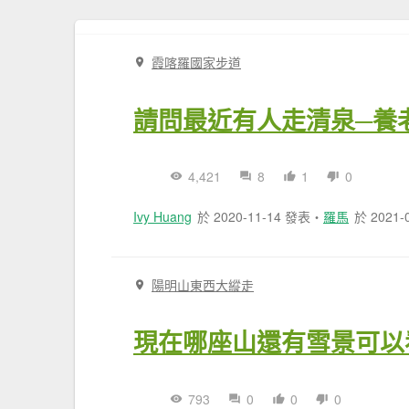
霞喀羅國家步道
請問最近有人走清泉─養
4,421
8
1
0
Ivy Huang
於 2020-11-14 發表
・
羅馬
於 2021-
陽明山東西大縱走
現在哪座山還有雪景可以
793
0
0
0