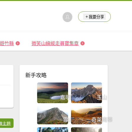
我要分享
 森遊竹縣
微笑山線縱走尋寶集章
新手攻略
玉山
嘉明湖
雪山
奇萊南華
線主題