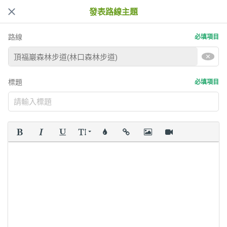
發表路線主題
路線
必填項目
標題
必填項目
粗體
斜體
底線
字型大小
顏色
插入連結
插入圖片
插入影片