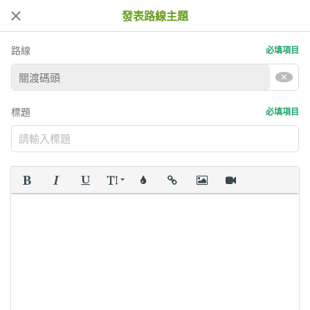
發表路線主題
路線
必填項目
標題
必填項目
粗體
斜體
底線
字型大小
顏色
插入連結
插入圖片
插入影片