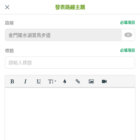
發表路線主題
路線
必填項目
標題
必填項目
粗體
斜體
底線
字型大小
顏色
插入連結
插入圖片
插入影片