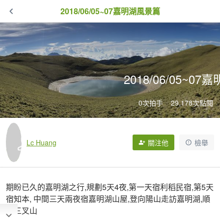
2018/06/05~07嘉明湖風景篇
2018/06/05~0
0次拍手
29,178次點閱
Lc Huang
關注他
檢舉
期盼已久的嘉明湖之行,規劃5天4夜,第一天宿利稻民宿,第5天
宿知本, 中間三天兩夜宿嘉明湖山屋,登向陽山走訪嘉明湖,順
登三叉山