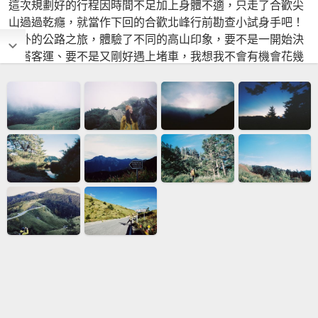
這次規劃好的行程因時間不足加上身體不適，只走了合歡尖
山過過乾癮，就當作下回的合歡北峰行前勘查小試身手吧！
意外的公路之旅，體驗了不同的高山印象，要不是一開始決
定搭客運、要不是又剛好遇上堵車，我想我不會有機會花幾
個小時慢悠悠沒有目的，只為走路而走。