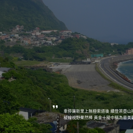
車停廉新里上無極索道後 續登茶壺山接
稜線視野果然棒 黃金十稜中稱為最美