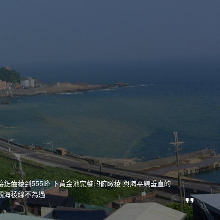
鋸齒稜到555峰 下黃金池完整的俯瞰稜 與海平線垂直的
觀海稜線不為過