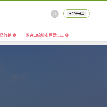
我要分享
 森遊竹縣
微笑山線縱走尋寶集章