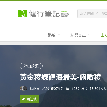
路線
精選文章
山
郊山步道
黃金稜線觀海最美-俯瞰稜
林正宸
於2015/07/17上傳
128張照片
53,804次
關注他