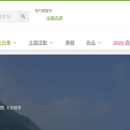
熱門關鍵字
淡蘭古道
友分享
主題活動
專輯
商品
2026
點閱
0次拍手