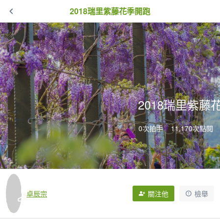
2018瑞里紫藤花季開跑
2018瑞里紫藤
0次拍手
11,170次點閱
卓辰宗
關注他
檢舉