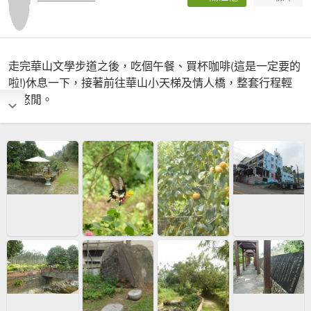
走完華山文學步道之後，吃個午餐、買杯咖啡(這是一定要的
啦!)休息一下，接著前往華山小天梯及情人橋，整套行程輕
鬆悠閒。