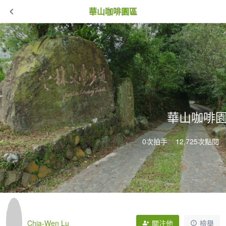
華山咖啡園區
華山咖啡
0次拍手
12,725次點閱
Chia-Wen Lu
關注他
檢舉