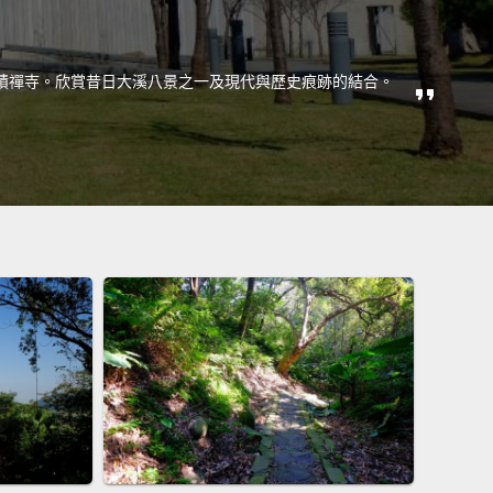
蹟禪寺。欣賞昔日大溪八景之一及現代與歷史痕跡的結合。