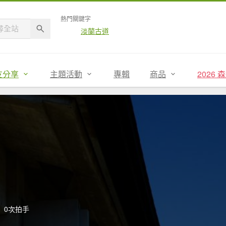
熱門關鍵字
淡蘭古道
友分享
主題活動
專輯
商品
2026
0次拍手