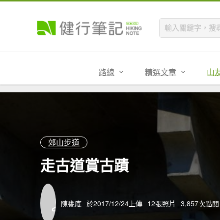
路線
精選文章
山
郊山步道
走古道賞古蹟
陳甕底
於2017/12/24上傳
12張照片
3,857次點閱