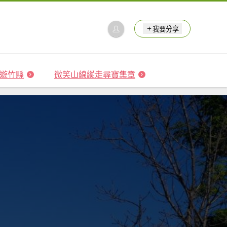
我要分享
 森遊竹縣
微笑山線縱走尋寶集章