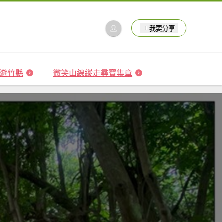
我要分享
 森遊竹縣
微笑山線縱走尋寶集章