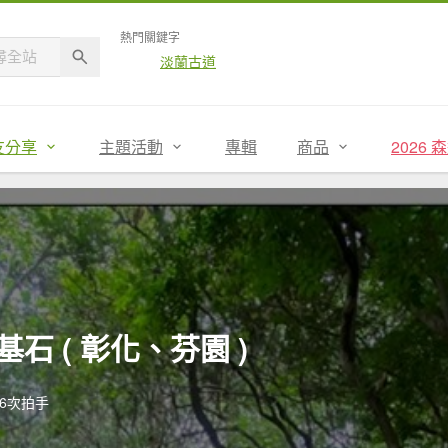
熱門關鍵字
淡蘭古道
友分享
主題活動
專輯
商品
2026
 ( 彰化、芬園 )
6次拍手