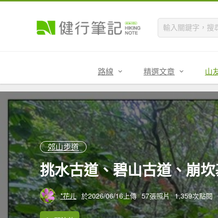
路線
精選文章
山
郊山步道
挑水古道、碧山古道、崩坎基石
*花ㄦ
於2026/06/16上傳
57張照片
1,359次點閱