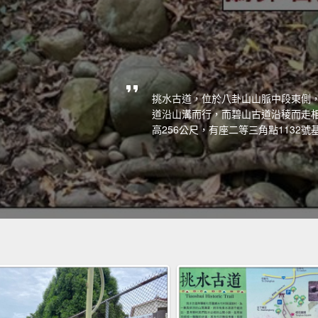
挑水古道，位於八卦山山脈中段東側
道沿山溝而行，而碧山古道沿稜而走相
高256公尺，有座二等三角點1132