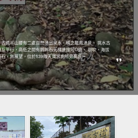
，古道半山腰有二處自然湧出泉水，稱之龍鳳湧泉。 挑水古
互平行，高低之間有鵝卵石天梯連接可O遶。 崩坎，海拔
號基石，無展望，位於139線天寶宮廁所旁高丘。