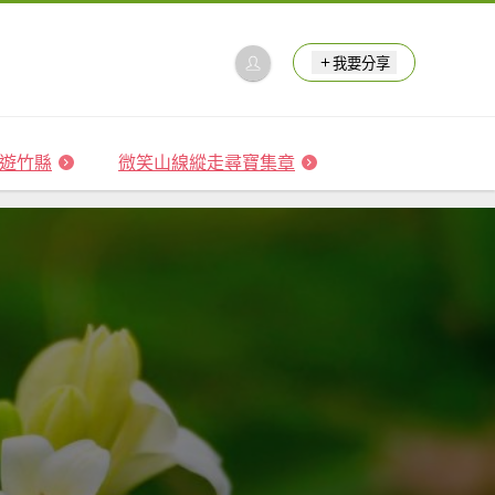
我要分享
 森遊竹縣
微笑山線縱走尋寶集章