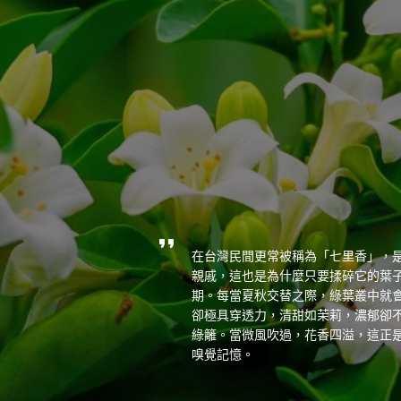
在台灣民間更常被稱為「七里香」，
親戚，這也是為什麼只要揉碎它的葉
期。每當夏秋交替之際，綠葉叢中就
卻極具穿透力，清甜如茉莉，濃郁卻
綠籬。當微風吹過，花香四溢，這正
嗅覺記憶。