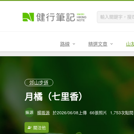
路線
精選文章
山
郊山步道
月橘（七里香）
楊振源
於2026/06/08上傳
66張照片
1,753次點閱
關注他