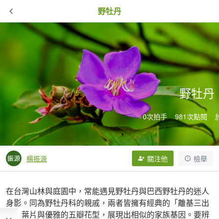
野牡丹
野牡丹
0次拍手
981次點閱
楊振源
關注他
檢舉
在台灣山林與庭園中，常能遇見野牡丹與巴西野牡丹的迷人
身影。同為野牡丹科的親戚，兩者皆擁有經典的「離基三出
脈」葉片與優雅的五瓣花型，展現出相似的家族基因。要辨