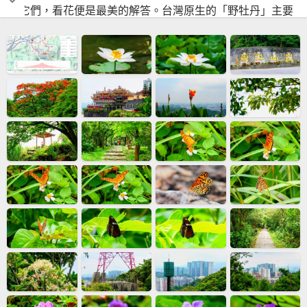
識它們，看花便是最美的解答。台灣原生的「野牡丹」主要
在春夏綻放，花色是溫柔的粉紅，最奇特的是其中央雄蕊呈
現鮮明的金黃色，宛如粉紅裙擺上的金色爪子。而引進的
「巴西野牡丹」則近乎全年無休地開花，花色是濃郁高貴的
深紫色，且連雄蕊也是一體感的深紫。一者粉紅金黃相襯，
一者深紫優雅綿延，各自妝點出不同的寶島風情。