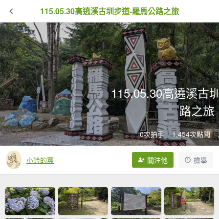
115.05.30高遶溪古圳步道-羅馬公路之旅
115.05.30高遶溪
路之旅
0次拍手
1,454次點閱
小鈐的窩
關注他
檢舉