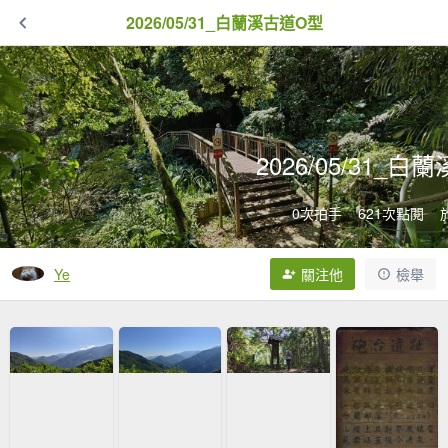
2026/05/31_白蘭溪古道O型
2026/05/31_
0次拍手
621次點閱
Ye
關注他
檢舉