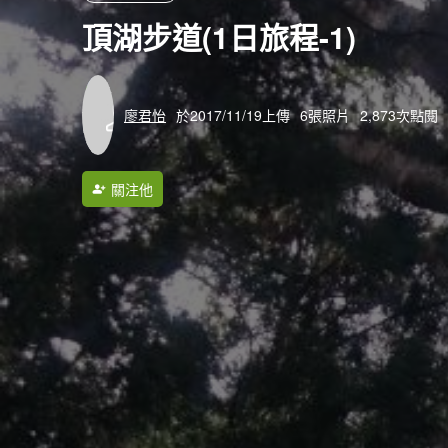
頂湖步道(1日旅程-1)
廖君怡
於2017/11/19上傳
6張照片
2,873次點閱
關注他