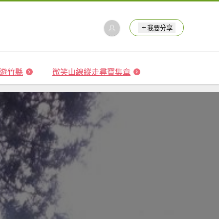
我要分享
 森遊竹縣
微笑山線縱走尋寶集章