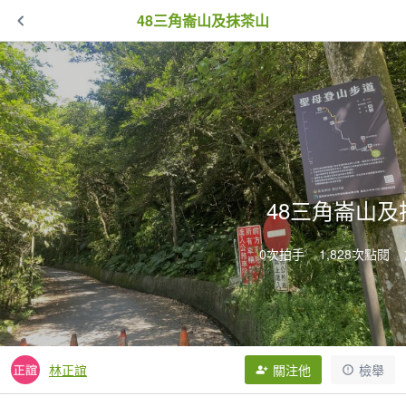
48三角崙山及抹茶山
48三角崙山及
0次拍手
1,828次點閱
林正誼
關注他
檢舉