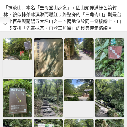
「抹茶山」本名「聖母登山步道」，因山頭佈滿綠色箭竹
林，貌似抹茶冰淇淋而爆紅；終點旁的「三角崙山」則是台
灣小百岳與蘭陽五大名山之一。兩地位於同一條稜線上，山
友多安排「先賞抹茶、再登三角崙」的經典連走路線。