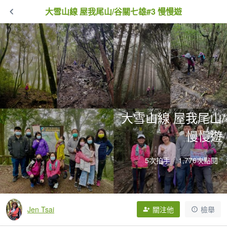
大雪山線 屋我尾山/谷關七雄#3 慢慢遊
大雪山線 屋我尾山/
慢慢遊
5次拍手
1,776次點閱
Jen Tsai
關注他
檢舉