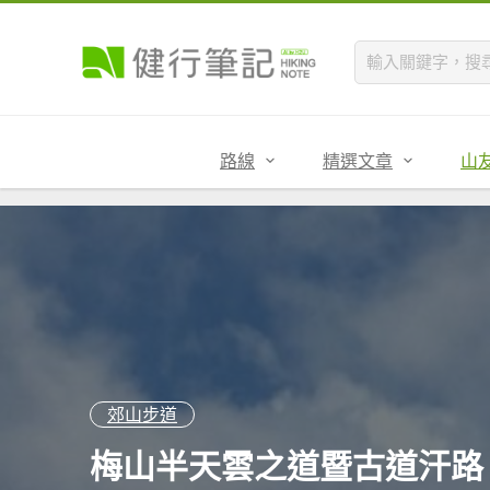
路線
精選文章
山
郊山步道
梅山半天雲之道暨古道汗路