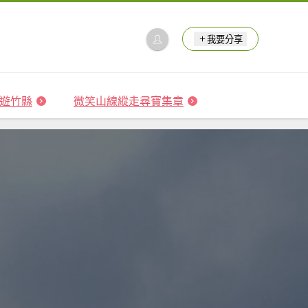
我要分享
 森遊竹縣
微笑山線縱走尋寶集章