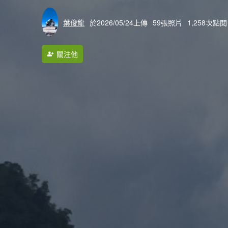
葉俊龍
於2026/05/24上傳
59張照片
1,258次點閱
關注他