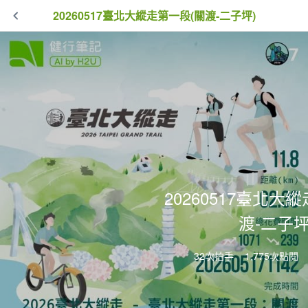
20260517臺北大縱走第一段(關渡-二子坪)
20260517臺北大
渡-二子坪
32次拍手
1,775次點閱