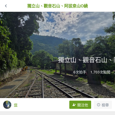
獨立山、觀音石山、阿拔泉山O繞
獨立山、觀音石山、
6次拍手
1,703次點閱
傑
關注他
檢舉