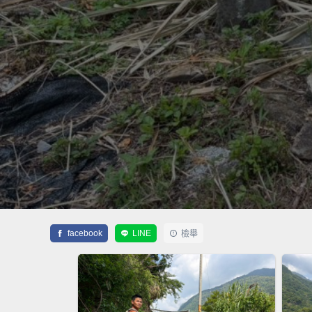
facebook
LINE
檢舉