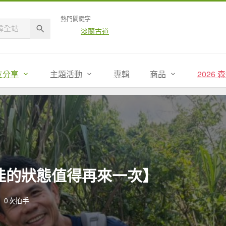
熱門關鍵字
淡蘭古道
友分享
主題活動
專輯
商品
2026
佳的狀態值得再來一次】
0次拍手