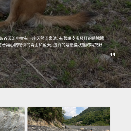
在峽谷溪流中會有一座天然溫泉池, 有著讓皮膚發紅的熱騰騰
 有著讓心胸暢快的青山和藍天, 這真的是最佳狀態的精英野