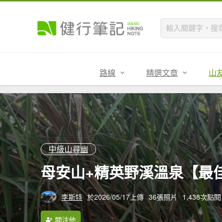
路線
精選文章
山
中級山尋幽
母安山+精英野溪溫泉【最
李斯特
於2026/05/17上傳
36張照片
1,438次點閱
關注他