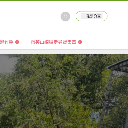
我要分享
 森遊竹縣
微笑山線縱走尋寶集章